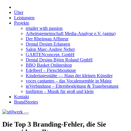
Über
Leistungen
Projekte
retailer with passion
Arbeits­gemein­schaft Media-Analyse e.V. (agma)
Der Rheingau Affineur
Dental Design Erlangen
Salon Marc-Andree Neher
GARTENconcept. GmbH
Dental Design Björn Roland GmbH
BBQ Basket Onlineshop
Edelbeef – Fleischboutique
Kindertagesstätte — Haus der kleinen Künstler
voces cantantes – das Vocalensemble in Mainz
inVerbindung – Elternbegleitung & Trageberatung
tonfürton – Musik für groß und klein
Kontakt
BrandStories
Die Top 3 Branding-Fehler, die Sie